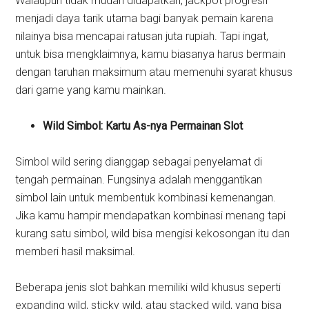
Walaupun tidak mudah didapatkan, jackpot progresif
menjadi daya tarik utama bagi banyak pemain karena
nilainya bisa mencapai ratusan juta rupiah. Tapi ingat,
untuk bisa mengklaimnya, kamu biasanya harus bermain
dengan taruhan maksimum atau memenuhi syarat khusus
dari game yang kamu mainkan.
Wild Simbol: Kartu As-nya Permainan Slot
Simbol wild sering dianggap sebagai penyelamat di
tengah permainan. Fungsinya adalah menggantikan
simbol lain untuk membentuk kombinasi kemenangan.
Jika kamu hampir mendapatkan kombinasi menang tapi
kurang satu simbol, wild bisa mengisi kekosongan itu dan
memberi hasil maksimal.
Beberapa jenis slot bahkan memiliki wild khusus seperti
expanding wild, sticky wild, atau stacked wild, yang bisa