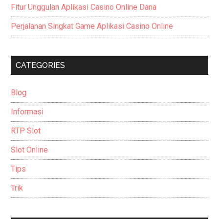
Fitur Unggulan Aplikasi Casino Online Dana
Perjalanan Singkat Game Aplikasi Casino Online
CATEGORIES
Blog
Informasi
RTP Slot
Slot Online
Tips
Trik