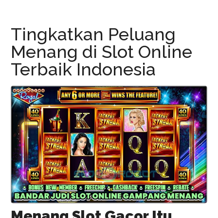
Tingkatkan Peluang
Menang di Slot Online
Terbaik Indonesia
Menang Slot Gacor Itu