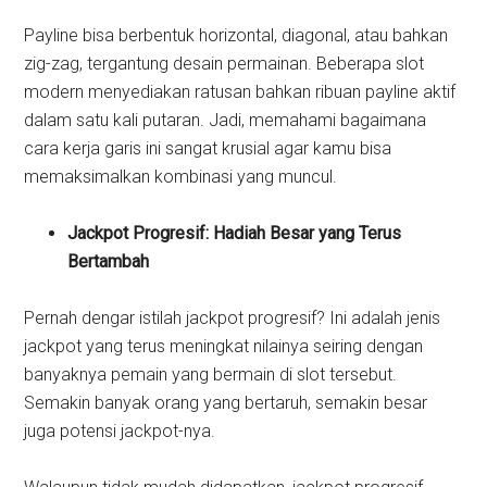
Payline bisa berbentuk horizontal, diagonal, atau bahkan
zig-zag, tergantung desain permainan. Beberapa slot
modern menyediakan ratusan bahkan ribuan payline aktif
dalam satu kali putaran. Jadi, memahami bagaimana
cara kerja garis ini sangat krusial agar kamu bisa
memaksimalkan kombinasi yang muncul.
Jackpot Progresif: Hadiah Besar yang Terus
Bertambah
Pernah dengar istilah jackpot progresif? Ini adalah jenis
jackpot yang terus meningkat nilainya seiring dengan
banyaknya pemain yang bermain di slot tersebut.
Semakin banyak orang yang bertaruh, semakin besar
juga potensi jackpot-nya.