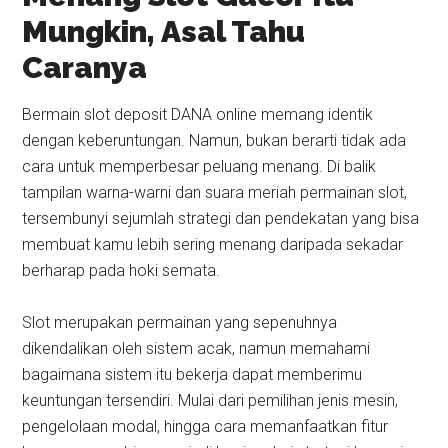
Mungkin, Asal Tahu
Caranya
Bermain slot deposit DANA online memang identik
dengan keberuntungan. Namun, bukan berarti tidak ada
cara untuk memperbesar peluang menang. Di balik
tampilan warna-warni dan suara meriah permainan slot,
tersembunyi sejumlah strategi dan pendekatan yang bisa
membuat kamu lebih sering menang daripada sekadar
berharap pada hoki semata.
Slot merupakan permainan yang sepenuhnya
dikendalikan oleh sistem acak, namun memahami
bagaimana sistem itu bekerja dapat memberimu
keuntungan tersendiri. Mulai dari pemilihan jenis mesin,
pengelolaan modal, hingga cara memanfaatkan fitur