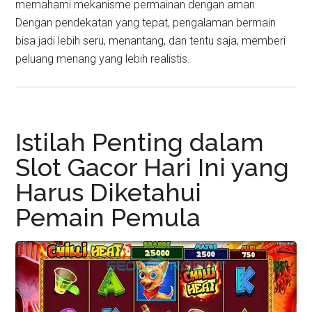
memahami mekanisme permainan dengan aman.
Dengan pendekatan yang tepat, pengalaman bermain
bisa jadi lebih seru, menantang, dan tentu saja, memberi
peluang menang yang lebih realistis.
Istilah Penting dalam
Slot Gacor Hari Ini yang
Harus Diketahui
Pemain Pemula