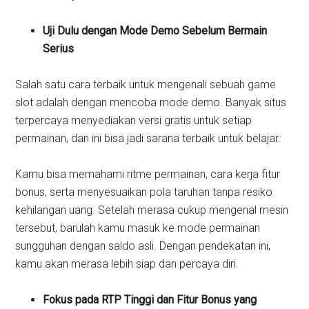
Uji Dulu dengan Mode Demo Sebelum Bermain
Serius
Salah satu cara terbaik untuk mengenali sebuah game
slot adalah dengan mencoba mode demo. Banyak situs
terpercaya menyediakan versi gratis untuk setiap
permainan, dan ini bisa jadi sarana terbaik untuk belajar.
Kamu bisa memahami ritme permainan, cara kerja fitur
bonus, serta menyesuaikan pola taruhan tanpa resiko
kehilangan uang. Setelah merasa cukup mengenal mesin
tersebut, barulah kamu masuk ke mode permainan
sungguhan dengan saldo asli. Dengan pendekatan ini,
kamu akan merasa lebih siap dan percaya diri.
Fokus pada RTP Tinggi dan Fitur Bonus yang