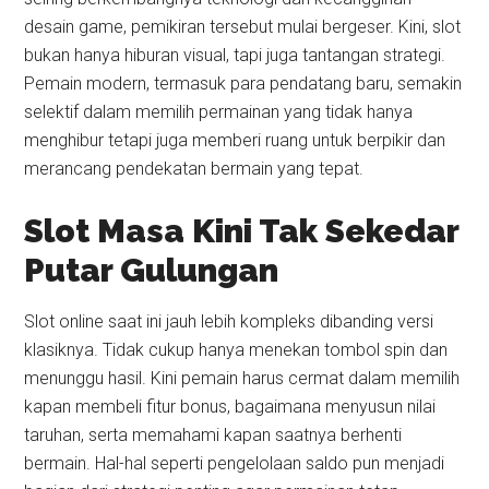
desain game, pemikiran tersebut mulai bergeser. Kini, slot
bukan hanya hiburan visual, tapi juga tantangan strategi.
Pemain modern, termasuk para pendatang baru, semakin
selektif dalam memilih permainan yang tidak hanya
menghibur tetapi juga memberi ruang untuk berpikir dan
merancang pendekatan bermain yang tepat.
Slot Masa Kini Tak Sekedar
Putar Gulungan
Slot online saat ini jauh lebih kompleks dibanding versi
klasiknya. Tidak cukup hanya menekan tombol spin dan
menunggu hasil. Kini pemain harus cermat dalam memilih
kapan membeli fitur bonus, bagaimana menyusun nilai
taruhan, serta memahami kapan saatnya berhenti
bermain. Hal-hal seperti pengelolaan saldo pun menjadi