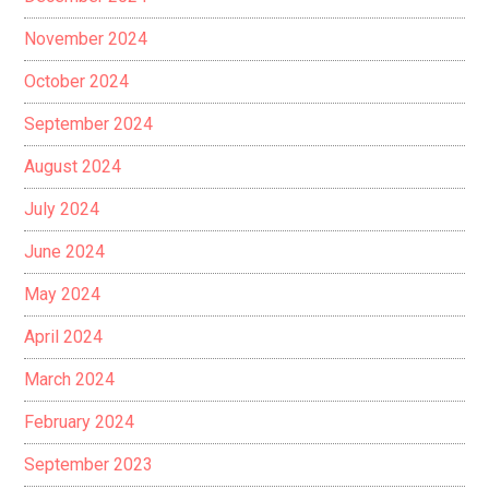
November 2024
October 2024
September 2024
August 2024
July 2024
June 2024
May 2024
April 2024
March 2024
February 2024
September 2023