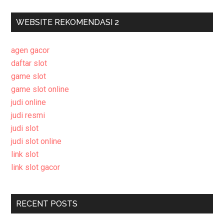
WEBSITE REKOMENDASI 2
agen gacor
daftar slot
game slot
game slot online
judi online
judi resmi
judi slot
judi slot online
link slot
link slot gacor
RECENT POSTS