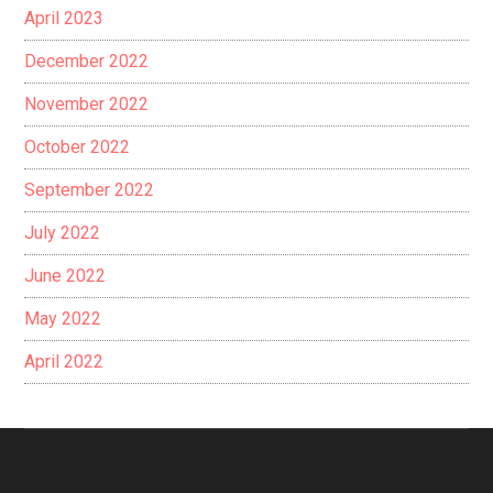
April 2023
December 2022
November 2022
October 2022
September 2022
July 2022
June 2022
May 2022
April 2022