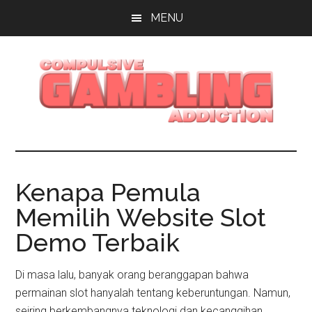
Skip
Skip
MENU
to
to
main
primary
content
sidebar
Compulsive-
Blog
Bercerita
Gambling-
Tentang
Kenapa Pemula
Kriteria
Addiction
Memilih Website Slot
Judi
Online
Demo Terbaik
2022
Di masa lalu, banyak orang beranggapan bahwa
permainan slot hanyalah tentang keberuntungan. Namun,
seiring berkembangnya teknologi dan kecanggihan