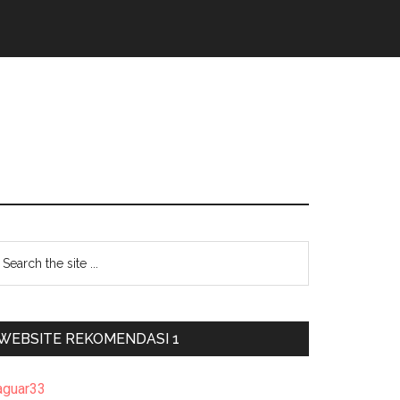
Primary
earch
e
Sidebar
te
WEBSITE REKOMENDASI 1
aguar33