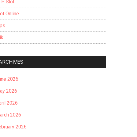
TP Slot
ot Online
ips
ik
ARCHIVES
une 2026
ay 2026
pril 2026
arch 2026
ebruary 2026