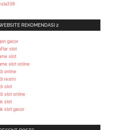
esla338
WEBSITE REKOMENDASI 2
gen gacor
ftar slot
ame slot
ame slot online
di online
di resmi
di slot
di slot online
nk slot
nk slot gacor