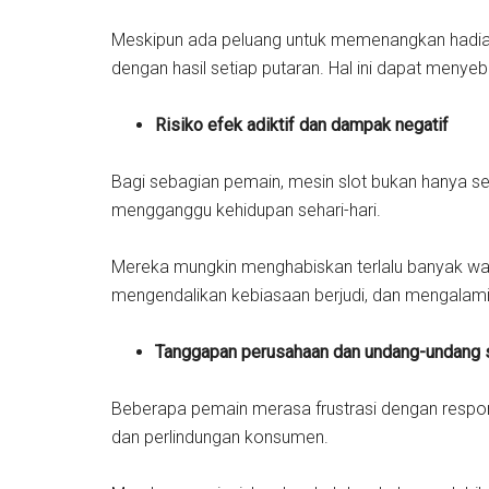
Meskipun ada peluang untuk memenangkan hadia
dengan hasil setiap putaran. Hal ini dapat meny
Risiko efek adiktif dan dampak negatif
Bagi sebagian pemain, mesin slot bukan hanya s
mengganggu kehidupan sehari-hari.
Mereka mungkin menghabiskan terlalu banyak wakt
mengendalikan kebiasaan berjudi, dan mengalami 
Tanggapan perusahaan dan undang-undang s
Beberapa pemain merasa frustrasi dengan respo
dan perlindungan konsumen.