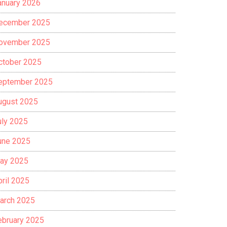
anuary 2026
ecember 2025
ovember 2025
ctober 2025
eptember 2025
ugust 2025
uly 2025
une 2025
ay 2025
pril 2025
arch 2025
ebruary 2025