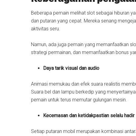
Beberapa pemain melihat slot sebagai hiburan y
dan putaran yang cepat. Mereka senang mengeja
aktivitas seru.
Namun, ada juga pemain yang memanfaatkan slo
strategi permainan, dan memanfaatkan bonus ya
Daya tarik visual dan audio
Animasi memukau dan efek suara realistis membu
Suara bel dan lampu berkedip yang menyertainya
pemain untuk terus memutar gulungan mesin.
Kecemasan dan ketidakpastian selalu hadir
Setiap putaran mobil merupakan kombinasi antar