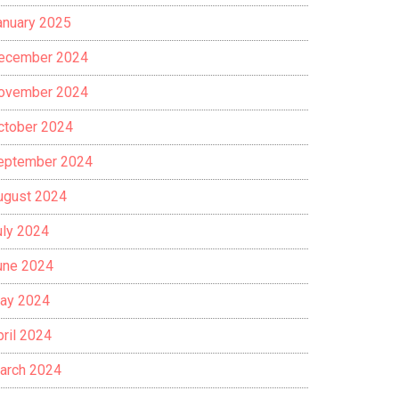
anuary 2025
ecember 2024
ovember 2024
ctober 2024
eptember 2024
ugust 2024
uly 2024
une 2024
ay 2024
pril 2024
arch 2024