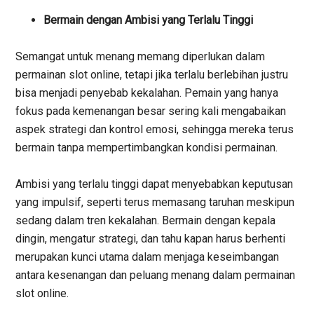
Bermain dengan Ambisi yang Terlalu Tinggi
Semangat untuk menang memang diperlukan dalam
permainan slot online, tetapi jika terlalu berlebihan justru
bisa menjadi penyebab kekalahan. Pemain yang hanya
fokus pada kemenangan besar sering kali mengabaikan
aspek strategi dan kontrol emosi, sehingga mereka terus
bermain tanpa mempertimbangkan kondisi permainan.
Ambisi yang terlalu tinggi dapat menyebabkan keputusan
yang impulsif, seperti terus memasang taruhan meskipun
sedang dalam tren kekalahan. Bermain dengan kepala
dingin, mengatur strategi, dan tahu kapan harus berhenti
merupakan kunci utama dalam menjaga keseimbangan
antara kesenangan dan peluang menang dalam permainan
slot online.