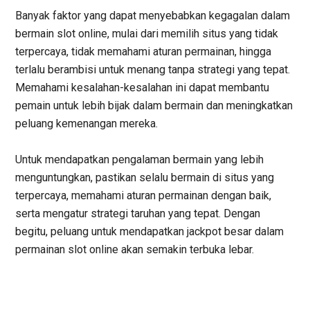
Banyak faktor yang dapat menyebabkan kegagalan dalam
bermain slot online, mulai dari memilih situs yang tidak
terpercaya, tidak memahami aturan permainan, hingga
terlalu berambisi untuk menang tanpa strategi yang tepat.
Memahami kesalahan-kesalahan ini dapat membantu
pemain untuk lebih bijak dalam bermain dan meningkatkan
peluang kemenangan mereka.
Untuk mendapatkan pengalaman bermain yang lebih
menguntungkan, pastikan selalu bermain di situs yang
terpercaya, memahami aturan permainan dengan baik,
serta mengatur strategi taruhan yang tepat. Dengan
begitu, peluang untuk mendapatkan jackpot besar dalam
permainan slot online akan semakin terbuka lebar.