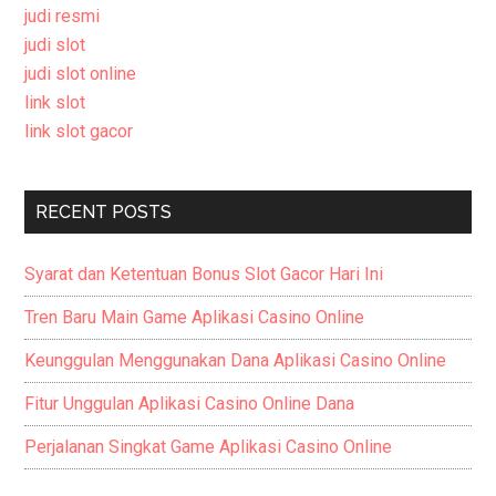
judi resmi
judi slot
judi slot online
link slot
link slot gacor
RECENT POSTS
Syarat dan Ketentuan Bonus Slot Gacor Hari Ini
Tren Baru Main Game Aplikasi Casino Online
Keunggulan Menggunakan Dana Aplikasi Casino Online
Fitur Unggulan Aplikasi Casino Online Dana
Perjalanan Singkat Game Aplikasi Casino Online