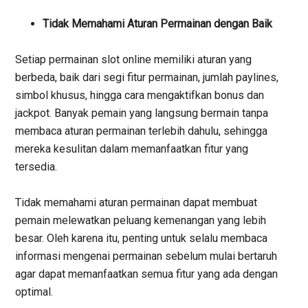
Tidak Memahami Aturan Permainan dengan Baik
Setiap permainan slot online memiliki aturan yang
berbeda, baik dari segi fitur permainan, jumlah paylines,
simbol khusus, hingga cara mengaktifkan bonus dan
jackpot. Banyak pemain yang langsung bermain tanpa
membaca aturan permainan terlebih dahulu, sehingga
mereka kesulitan dalam memanfaatkan fitur yang
tersedia.
Tidak memahami aturan permainan dapat membuat
pemain melewatkan peluang kemenangan yang lebih
besar. Oleh karena itu, penting untuk selalu membaca
informasi mengenai permainan sebelum mulai bertaruh
agar dapat memanfaatkan semua fitur yang ada dengan
optimal.