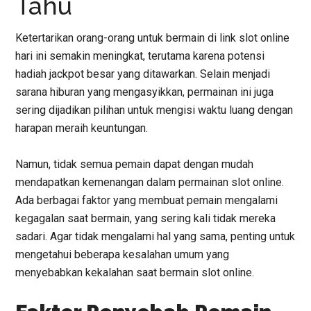
Tahu
Ketertarikan orang-orang untuk bermain di link slot online
hari ini semakin meningkat, terutama karena potensi
hadiah jackpot besar yang ditawarkan. Selain menjadi
sarana hiburan yang mengasyikkan, permainan ini juga
sering dijadikan pilihan untuk mengisi waktu luang dengan
harapan meraih keuntungan.
Namun, tidak semua pemain dapat dengan mudah
mendapatkan kemenangan dalam permainan slot online.
Ada berbagai faktor yang membuat pemain mengalami
kegagalan saat bermain, yang sering kali tidak mereka
sadari. Agar tidak mengalami hal yang sama, penting untuk
mengetahui beberapa kesalahan umum yang
menyebabkan kekalahan saat bermain slot online.