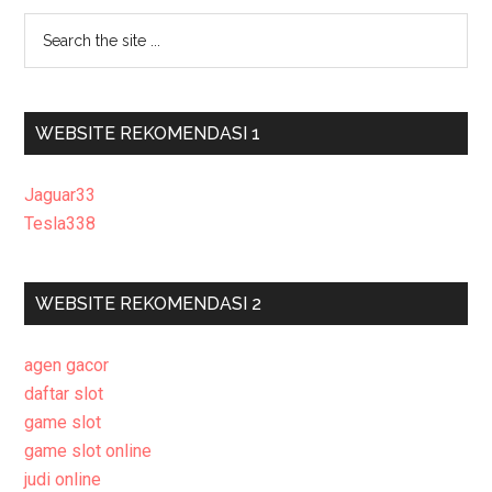
Primary
Search
the
Sidebar
site
...
WEBSITE REKOMENDASI 1
Jaguar33
Tesla338
WEBSITE REKOMENDASI 2
agen gacor
daftar slot
game slot
game slot online
judi online