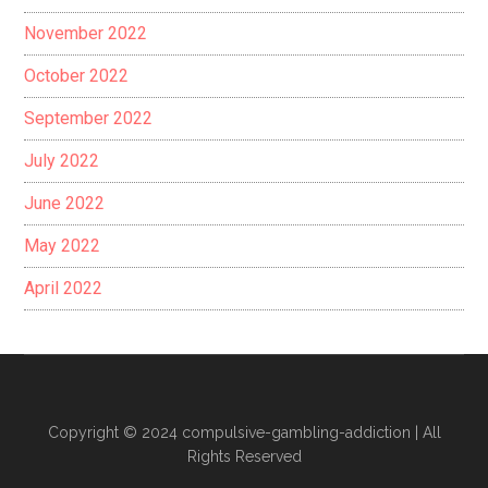
November 2022
October 2022
September 2022
July 2022
June 2022
May 2022
April 2022
Copyright © 2024 compulsive-gambling-addiction | All
Rights Reserved