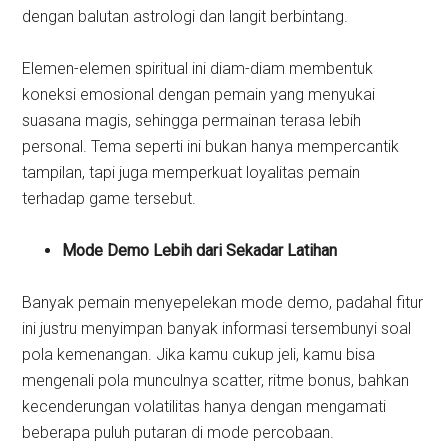
dengan balutan astrologi dan langit berbintang.
Elemen-elemen spiritual ini diam-diam membentuk
koneksi emosional dengan pemain yang menyukai
suasana magis, sehingga permainan terasa lebih
personal. Tema seperti ini bukan hanya mempercantik
tampilan, tapi juga memperkuat loyalitas pemain
terhadap game tersebut.
Mode Demo Lebih dari Sekadar Latihan
Banyak pemain menyepelekan mode demo, padahal fitur
ini justru menyimpan banyak informasi tersembunyi soal
pola kemenangan. Jika kamu cukup jeli, kamu bisa
mengenali pola munculnya scatter, ritme bonus, bahkan
kecenderungan volatilitas hanya dengan mengamati
beberapa puluh putaran di mode percobaan.