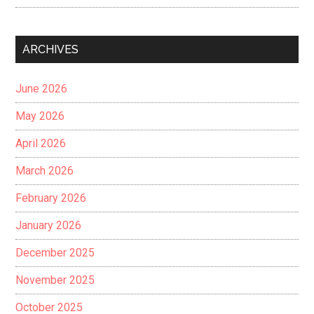
ARCHIVES
June 2026
May 2026
April 2026
March 2026
February 2026
January 2026
December 2025
November 2025
October 2025