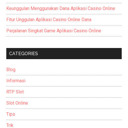
Keunggulan Menggunakan Dana Aplikasi Casino Online
Fitur Unggulan Aplikasi Casino Online Dana
Perjalanan Singkat Game Aplikasi Casino Online
CATEGORIES
Blog
Informasi
RTP Slot
Slot Online
Tips
Trik