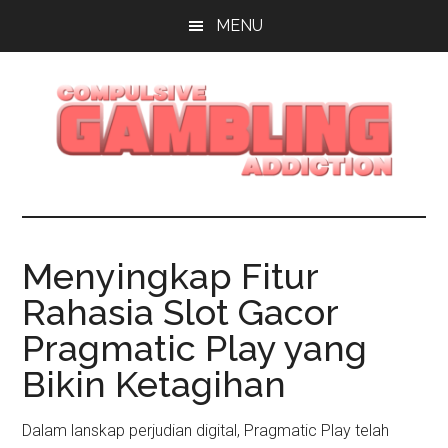
Skip
Skip
MENU
to
to
main
primary
content
sidebar
Compulsive-
Blog
Bercerita
Gambling-
Tentang
Menyingkap Fitur
Kriteria
Addiction
Rahasia Slot Gacor
Judi
Online
Pragmatic Play yang
2022
Bikin Ketagihan
Dalam lanskap perjudian digital, Pragmatic Play telah