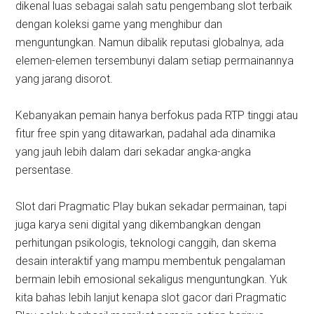
dikenal luas sebagai salah satu pengembang slot terbaik
dengan koleksi game yang menghibur dan
menguntungkan. Namun dibalik reputasi globalnya, ada
elemen-elemen tersembunyi dalam setiap permainannya
yang jarang disorot.
Kebanyakan pemain hanya berfokus pada RTP tinggi atau
fitur free spin yang ditawarkan, padahal ada dinamika
yang jauh lebih dalam dari sekadar angka-angka
persentase.
Slot dari Pragmatic Play bukan sekadar permainan, tapi
juga karya seni digital yang dikembangkan dengan
perhitungan psikologis, teknologi canggih, dan skema
desain interaktif yang mampu membentuk pengalaman
bermain lebih emosional sekaligus menguntungkan. Yuk
kita bahas lebih lanjut kenapa slot gacor dari Pragmatic