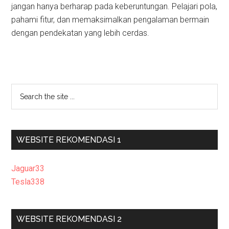
jangan hanya berharap pada keberuntungan. Pelajari pola,
pahami fitur, dan memaksimalkan pengalaman bermain
dengan pendekatan yang lebih cerdas.
Primary
Search
the
Sidebar
site
...
WEBSITE REKOMENDASI 1
Jaguar33
Tesla338
WEBSITE REKOMENDASI 2