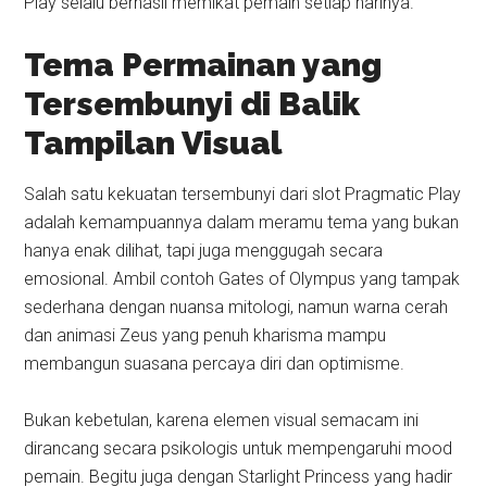
Play selalu berhasil memikat pemain setiap harinya.
Tema Permainan yang
Tersembunyi di Balik
Tampilan Visual
Salah satu kekuatan tersembunyi dari slot Pragmatic Play
adalah kemampuannya dalam meramu tema yang bukan
hanya enak dilihat, tapi juga menggugah secara
emosional. Ambil contoh Gates of Olympus yang tampak
sederhana dengan nuansa mitologi, namun warna cerah
dan animasi Zeus yang penuh kharisma mampu
membangun suasana percaya diri dan optimisme.
Bukan kebetulan, karena elemen visual semacam ini
dirancang secara psikologis untuk mempengaruhi mood
pemain. Begitu juga dengan Starlight Princess yang hadir