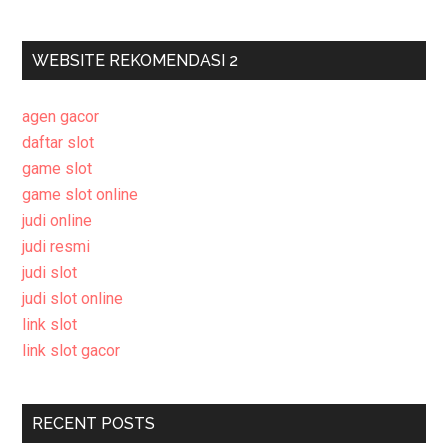
WEBSITE REKOMENDASI 2
agen gacor
daftar slot
game slot
game slot online
judi online
judi resmi
judi slot
judi slot online
link slot
link slot gacor
RECENT POSTS