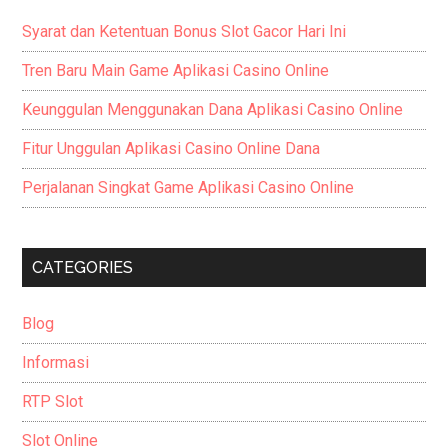
Syarat dan Ketentuan Bonus Slot Gacor Hari Ini
Tren Baru Main Game Aplikasi Casino Online
Keunggulan Menggunakan Dana Aplikasi Casino Online
Fitur Unggulan Aplikasi Casino Online Dana
Perjalanan Singkat Game Aplikasi Casino Online
CATEGORIES
Blog
Informasi
RTP Slot
Slot Online