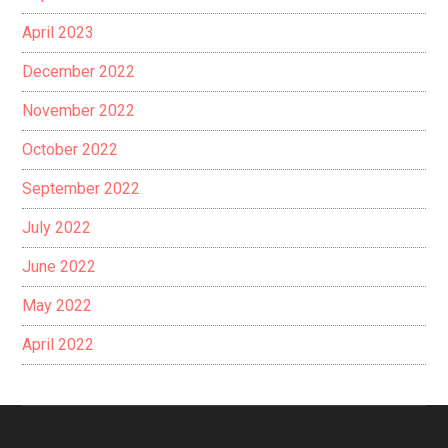
April 2023
December 2022
November 2022
October 2022
September 2022
July 2022
June 2022
May 2022
April 2022