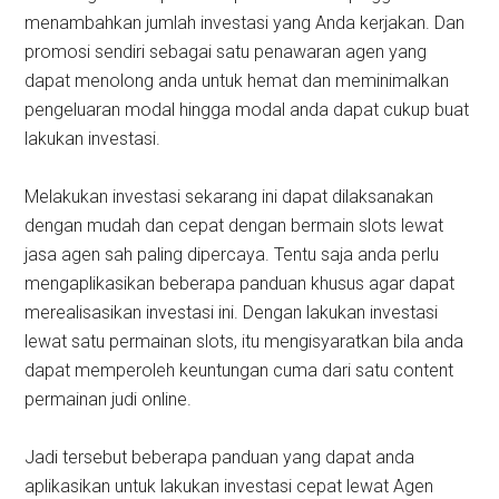
menambahkan jumlah investasi yang Anda kerjakan. Dan
promosi sendiri sebagai satu penawaran agen yang
dapat menolong anda untuk hemat dan meminimalkan
pengeluaran modal hingga modal anda dapat cukup buat
lakukan investasi.
Melakukan investasi sekarang ini dapat dilaksanakan
dengan mudah dan cepat dengan bermain slots lewat
jasa agen sah paling dipercaya. Tentu saja anda perlu
mengaplikasikan beberapa panduan khusus agar dapat
merealisasikan investasi ini. Dengan lakukan investasi
lewat satu permainan slots, itu mengisyaratkan bila anda
dapat memperoleh keuntungan cuma dari satu content
permainan judi online.
Jadi tersebut beberapa panduan yang dapat anda
aplikasikan untuk lakukan investasi cepat lewat Agen