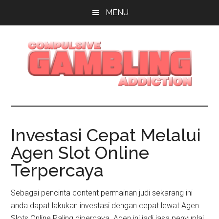
Skip
Skip
MENU
to
to
main
primary
content
sidebar
Compulsive-
Blog
Bercerita
Gambling-
Tentang
Investasi Cepat Melalui
Kriteria
Addiction
Agen Slot Online
Judi
Online
Terpercaya
2022
Sebagai pencinta content permainan judi sekarang ini
anda dapat lakukan investasi dengan cepat lewat Agen
Slots Online Paling dipercaya. Agen ini jadi jasa penyuplai