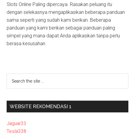
Slots Online Paling dipercaya. Rasakan peluang itu
dengan selekasnya mengaplikasikan beberapa panduan
sama seperti yang sudah kami berikan. Beberapa
panduan yang kami berikan sebagai panduan paling
simpel yang mana dapat Anda aplikasikan tanpa perlu
berasa kesusahan.
Primary
Search
the
Sidebar
site
...
WEBSITE REKOMENDASI 1
Jaguar33
Tesla338