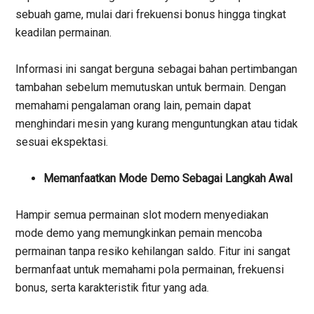
sebuah game, mulai dari frekuensi bonus hingga tingkat
keadilan permainan.
Informasi ini sangat berguna sebagai bahan pertimbangan
tambahan sebelum memutuskan untuk bermain. Dengan
memahami pengalaman orang lain, pemain dapat
menghindari mesin yang kurang menguntungkan atau tidak
sesuai ekspektasi.
Memanfaatkan Mode Demo Sebagai Langkah Awal
Hampir semua permainan slot modern menyediakan
mode demo yang memungkinkan pemain mencoba
permainan tanpa resiko kehilangan saldo. Fitur ini sangat
bermanfaat untuk memahami pola permainan, frekuensi
bonus, serta karakteristik fitur yang ada.