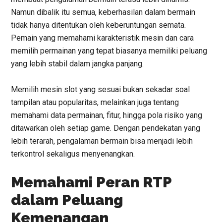
Namun dibalik itu semua, keberhasilan dalam bermain
tidak hanya ditentukan oleh keberuntungan semata.
Pemain yang memahami karakteristik mesin dan cara
memilih permainan yang tepat biasanya memiliki peluang
yang lebih stabil dalam jangka panjang.
Memilih mesin slot yang sesuai bukan sekadar soal
tampilan atau popularitas, melainkan juga tentang
memahami data permainan, fitur, hingga pola risiko yang
ditawarkan oleh setiap game. Dengan pendekatan yang
lebih terarah, pengalaman bermain bisa menjadi lebih
terkontrol sekaligus menyenangkan.
Memahami Peran RTP
dalam Peluang
Kemenangan