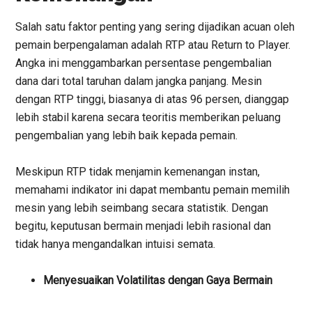
Salah satu faktor penting yang sering dijadikan acuan oleh
pemain berpengalaman adalah RTP atau Return to Player.
Angka ini menggambarkan persentase pengembalian
dana dari total taruhan dalam jangka panjang. Mesin
dengan RTP tinggi, biasanya di atas 96 persen, dianggap
lebih stabil karena secara teoritis memberikan peluang
pengembalian yang lebih baik kepada pemain.
Meskipun RTP tidak menjamin kemenangan instan,
memahami indikator ini dapat membantu pemain memilih
mesin yang lebih seimbang secara statistik. Dengan
begitu, keputusan bermain menjadi lebih rasional dan
tidak hanya mengandalkan intuisi semata.
Menyesuaikan Volatilitas dengan Gaya Bermain