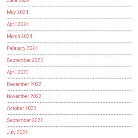
June 2024
May 2024
April 2024
March 2024
February 2024
September 2023
April 2023
December 2022
November 2022
October 2022
September 2022
July 2022