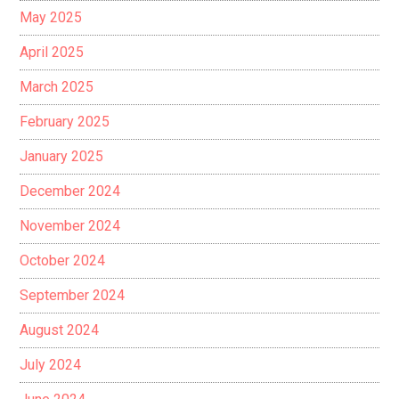
May 2025
April 2025
March 2025
February 2025
January 2025
December 2024
November 2024
October 2024
September 2024
August 2024
July 2024